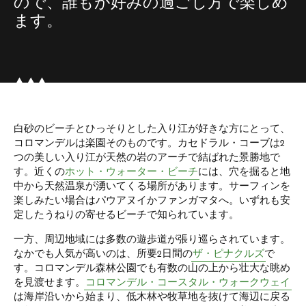
ので、誰もが好みの過ごし方で楽しめ
ます。
白砂のビーチとひっそりとした入り江が好きな方にとって、
コロマンデルは楽園そのものです。カセドラル・コーブは2
つの美しい入り江が天然の岩のアーチで結ばれた景勝地で
す。近くの
ホット・ウォーター・ビーチ
には、穴を掘ると地
中から天然温泉が湧いてくる場所があります。サーフィンを
楽しみたい場合はパウアヌイかファンガマタへ。いずれも安
定したうねりの寄せるビーチで知られています。
一方、周辺地域には多数の遊歩道が張り巡らされています。
なかでも人気が高いのは、所要2日間の
ザ・ピナクルズ
で
す。コロマンデル森林公園でも有数の山の上から壮大な眺め
を見渡せます。
コロマンデル・コースタル・ウォークウェイ
は海岸沿いから始まり、低木林や牧草地を抜けて海辺に戻る