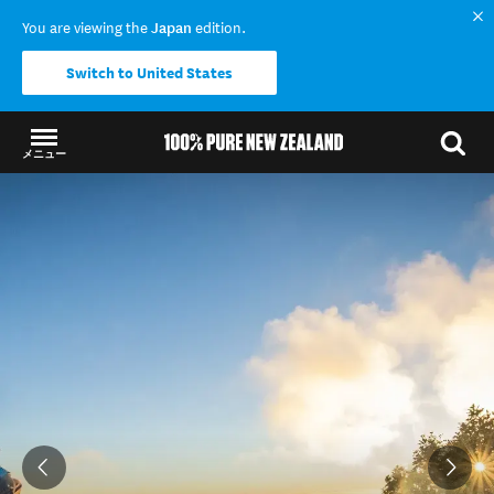
You are viewing the
Japan
edition.
Switch to United States
メニュー
結果に戻る