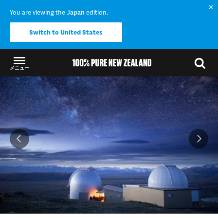
You are viewing the
Japan
edition.
Switch to United States
メニュー
結果に戻る