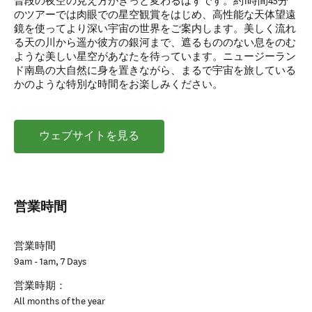
普段の夜空の見え方がきっと変わるはずです。約1時間45分
のツアーでは肉眼での星空観賞をはじめ、高性能な天体望遠
鏡を使ってより深い宇宙の世界をご案内します。美しく流れ
る天の川から遥か彼方の銀河まで、遮るもののない息をのむ
ような美しい星空があなたを待っています。ニュージーラン
ド南島の大自然に身を置きながら、まるで宇宙を旅している
かのような特別な時間をお楽しみください。
ウェブサイトを見る
営業時間
営業時間
9am - 1am, 7 Days
営業時期：
All months of the year