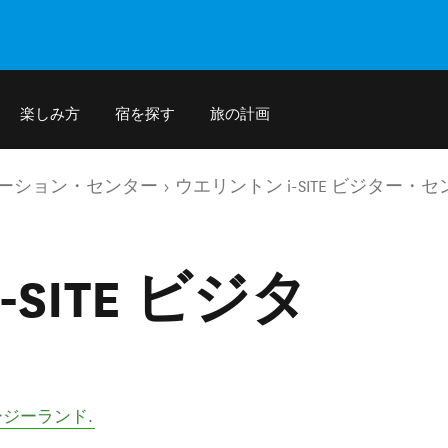
楽しみ方
宿を探す
旅の計画
ォメーション・センター
ウエリントン i-SITE ビジター・
SITE ビジタ
ージーランド
.