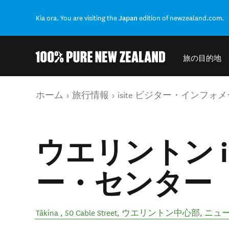
Kia ora. You are visiting the
Japan
edition of newzealand.com.
旅の目的地
結果に戻る
現在のページ
ホーム
旅行情報
isite ビジター・インフ
ウエリントン i-
ー・センター
Tākina , 50 Cable Street
,
ウエリントン中心部
,
ニュ