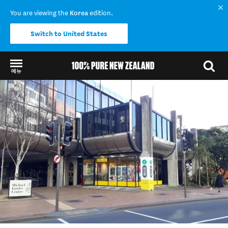
You are viewing the
Korea
edition.
Switch to United States
메뉴
Back to my results