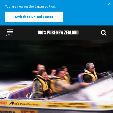
You are viewing the
Japan
edition.
Switch to United States
メニュー
結果に戻る