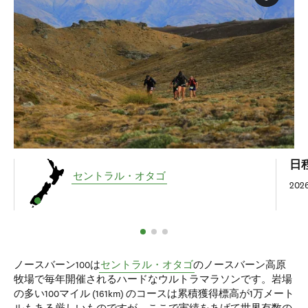
日
セントラル・オタゴ
20
ノースバーン100は
セントラル・オタゴ
のノースバーン高原
牧場で毎年開催されるハードなウルトラマラソンです。岩場
の多い100マイル (161km) のコースは累積獲得標高が1万メート