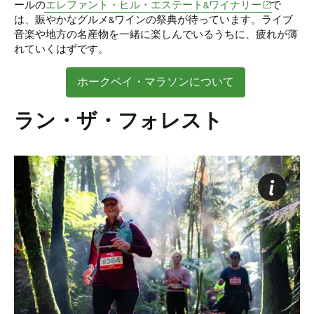
(opens in n
ールの
エレファント・ヒル・エステート&ワイナリー
で
は、賑やかなグルメ&ワインの祭典が待っています。ライブ
音楽や地方の名産物を一緒に楽しんでいるうちに、疲れが薄
れていくはずです。
ホークベイ・マラソンについて
ラン・ザ・フォレスト