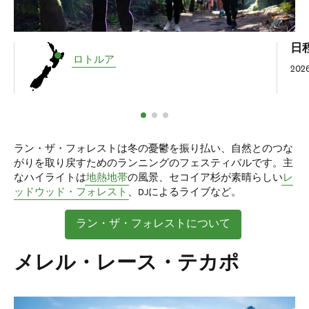
日
ロトルア
20
ラン・ザ・フォレストは冬の憂鬱を振り払い、自然とのつな
がりを取り戻すためのランニングのフェスティバルです。主
なハイライトは
地熱地帯
の風景、セコイア杉が素晴らしい
レ
ッドウッド・フォレスト
、DJによるライブなど。
ラン・ザ・フォレストについて
メレル・レース・テカポ