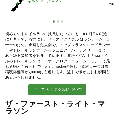
ネルソン・タスマン
20
初めてのトレイルランに挑戦したい方にも、100回目の記念
にと考えている方にも。ザ・スペクタクル はランナーがラン
ナーのために企画した大会で、トップクラスのロードランナ
ーやトレイルランナーからジュニア、パラアスリートまで、
あらゆる参加者を歓迎しています。看板イベントの100マイ
ルのトレイルランは、アオテアロア・ニュージーランドで最
も過酷とも言われています。160kmの険しい森林コースは累
積獲得標高が7,000mにも達します。途中で涙がにじむ瞬間も
あるかもしれません。
ザ・スペクタクルについて
ザ・ファースト・ライト・マ
ラソン