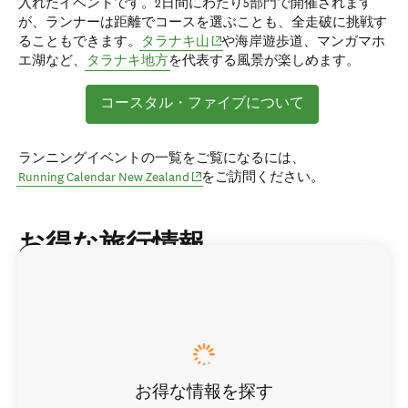
入れたイベントです。2日間にわたり5部門で開催されます
が、ランナーは距離でコースを選ぶことも、全走破に挑戦す
(opens in new window)
ることもできます。
タラナキ山
や海岸遊歩道、マンガマホ
エ湖など、
タラナキ地方
を代表する風景が楽しめます。
コースタル・ファイブについて
ランニングイベントの一覧をご覧になるには、
(opens in new window)
Running Calendar New Zealand
をご訪問ください。
お得な旅行情報
お得な情報を探す