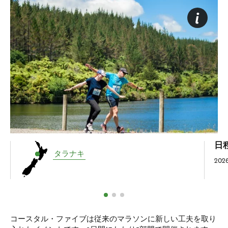
日
タラナキ
202
コースタル・ファイブは従来のマラソンに新しい工夫を取り