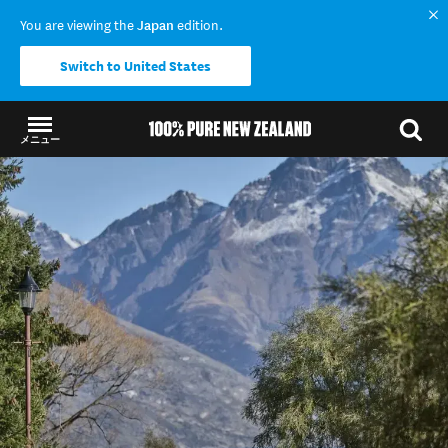
You are viewing the
Japan
edition.
Switch to United States
メニュー
結果に戻る