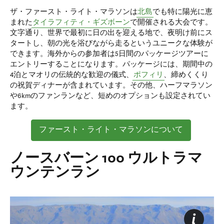
ザ・ファースト・ライト・マラソンは
北島
でも特に陽光に恵
まれた
タイラフィティ・ギズボーン
で開催される大会です。
文字通り、世界で最初に日の出を迎える地で、夜明け前にス
タートし、朝の光を浴びながら走るというユニークな体験が
できます。海外からの参加者は5日間のパッケージツアーに
エントリーすることになります。パッケージには、期間中の
4泊とマオリの伝統的な歓迎の儀式、
ポフィリ
、締めくくり
の祝賀ディナーが含まれています。その他、ハーフマラソン
や6kmのファンランなど、短めのオプションも設定されてい
ます。
ファースト・ライト・マラソンについて
ノースバーン 100 ウルトラマ
ウンテンラン