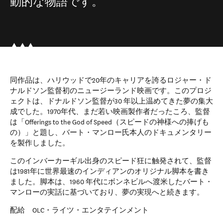
動的な物語です。
同作品は、ハリウッドで20年のキャリアを誇るロジャー・ド
ナルドソン監督初のニュージーランド映画です。このプロジ
ェクトは、ドナルドソン監督が30 年以上温めてきた夢の集大
成でした。1970年代、まだ若い映画製作者だったころ、監督
は「Offerings to the God of Speed（スピードの神様への捧げも
の）」と題し、バート・マンロー氏本人のドキュメンタリー
を製作しました。
このインバーカーギル出身のスピード狂に触発されて、監督
は1981年に世界最速のインディアンのオリジナル脚本を書き
ました。脚本は、1960 年代にボンネビルへ渡米したバート・
マンローの実話に基づいており、夢の実現へと続きます。
配給 OLC・ライツ・エンタテインメント