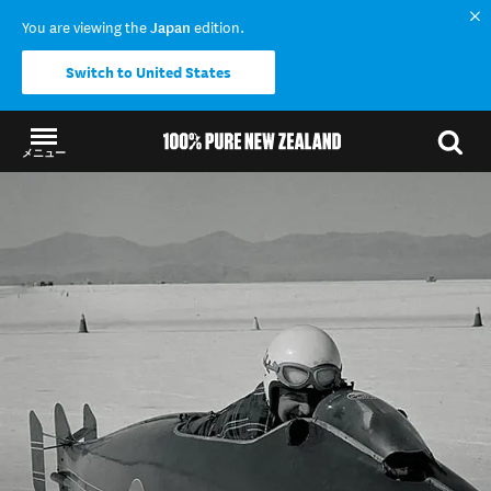
You are viewing the
Japan
edition.
Switch to United States
メニュー
結果に戻る