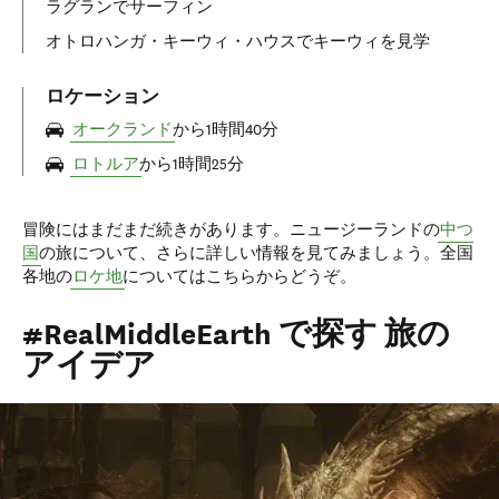
ラグランでサーフィン
オトロハンガ・キーウィ・ハウスでキーウィを見学
ロケーション
オークランド
から1時間40分
ロトルア
から1時間25分
冒険にはまだまだ続きがあります。ニュージーランドの
中つ
国
の旅について、さらに詳しい情報を見てみましょう。全国
各地の
ロケ地
についてはこちらからどうぞ。
#RealMiddleEarth で探す 旅の
アイデア