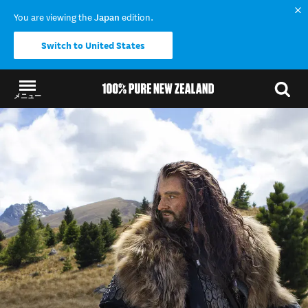
You are viewing the
Japan
edition.
Switch to United States
メニュー
結果に戻る