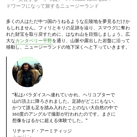
ニュージーランドの楽しみ方
映画の舞台、ニュージーランド
ドワーフになって旅するニュージーランド
多くの人はただ中つ国のうねるような丘陵地を夢見るだけか
もしれません。フィリとキリの足跡を辿り、スマウグに奪わ
れた財宝を取り戻すために、はなれ山を目指しましょう。広
大な
カンタベリー平野
を通り、山脈や露出した岩盤に沿って
移動し、ニュージーランドの地下深くへと下っていきます。
私はパラダイスへ連れていかれ、ヘリコプターで
山の頂上に降ろされました。足跡がどこにもない、
かつて誰も足を踏み入れたことのない大自然の中で
360度のアングルで撮影が行われたのです。まさに
想像をはるかに超える体験でした。
リチャード・アーミティッジ
トーリン