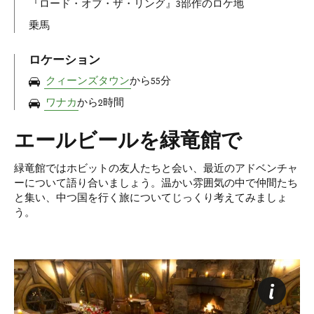
『ロード・オブ・ザ・リング』3部作のロケ地
乗馬
ロケーション
クィーンズタウン
から55分
ワナカ
から2時間
エールビールを緑竜館で
緑竜館ではホビットの友人たちと会い、最近のアドベンチャ
ーについて語り合いましょう。温かい雰囲気の中で仲間たち
と集い、中つ国を行く旅についてじっくり考えてみましょ
う。