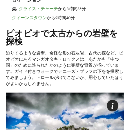
ロケーション
クライストチャーチ
から3時間35分
クィーンズタウン
から2時間40分
ピオピオで太古からの岩壁を
探検
迫りくるような岩壁、奇怪な形の石灰岩、古代の森など、ピ
オピオにあるマンガオタキ・ロックスは、あたかも「中つ
国」のために造られたかのように完璧な背景が揃っていま
す。ガイド付きウォークでデニーズ・ブラフの下をを探索し
てみましょう。トロールが出てこないか、用心していたほう
がよいかもしれません。