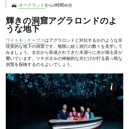
オークランド
から2時間45分
輝きの洞窟アグラロンドのよ
うな地下
ワイトモ・ケーブス
はアグラロンドと対抗するかのような非
現実的な地下の洞窟です。無限に続く洞穴の数々を見学して
みましょう。太古から形成されてきた水溜りに水が滴る音が
響いています。ツチボタルの神秘的な光だけが灯る真っ暗な
洞窟を探検するのもよいでしょう。