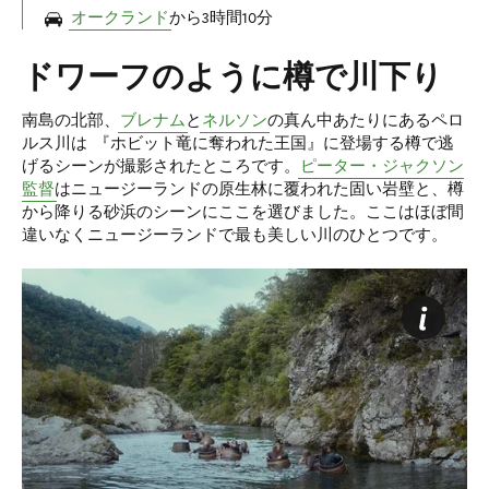
オークランド
から3時間10分
ドワーフのように樽で川下り
南島の北部、
ブレナム
と
ネルソン
の真ん中あたりにあるペロ
ルス川は 『ホビット竜に奪われた王国』に登場する樽で逃
げるシーンが撮影されたところです。
ピーター・ジャクソン
監督
はニュージーランドの原生林に覆われた固い岩壁と、樽
から降りる砂浜のシーンにここを選びました。ここはほぼ間
違いなくニュージーランドで最も美しい川のひとつです。