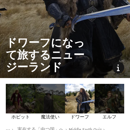
ドワーフになっ
て旅するニュー
ジーランド
ホビット
魔法使い
ドワーフ
エルフ
現在のページ
ホーム
実在する「中つ国」へ
Middle Earth Quiz