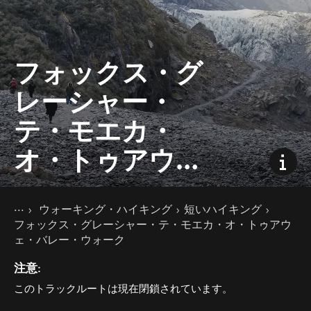
フォックス・グ
レーシャー・
テ・モエカ・
オ・トゥアウ
ェ・バレー・ウ
現在のページ
ホーム
ォーク
ウォーキング・ハイキング
短いハイキング
ニュージーランドの楽しみ方
フォックス・グレーシャー・テ・モエカ・オ・トゥアウ
ェ・バレー・ウォーク
注意:
このトラックルートは現在閉鎖されています。