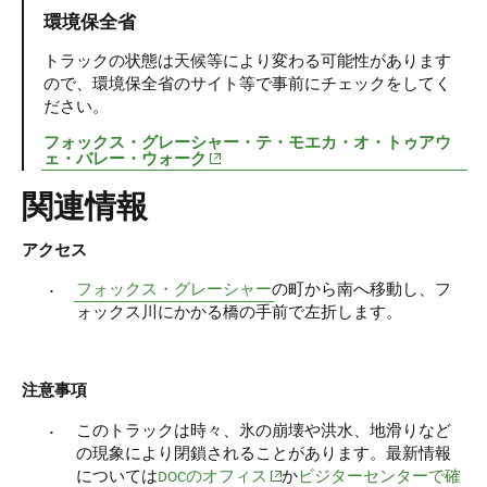
環境保全省
トラックの状態は天候等により変わる可能性があります
ので、環境保全省のサイト等で事前にチェックをしてく
ださい。
フォックス・グレーシャー・テ・モエカ・オ・トゥアウ
(opens in new window)
ェ・バレー・ウォーク
関連情報
アクセス
フォックス・グレーシャー
の町から南へ移動し、フ
ォックス川にかかる橋の手前で左折します。
注意事項
このトラックは時々、氷の崩壊や洪水、地滑りなど
の現象により閉鎖されることがあります。最新情報
(opens in new window)
については
DOCのオフィス
か
ビジターセンターで確