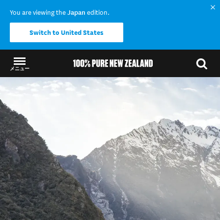
You are viewing the
Japan
edition.
Switch to United States
メニュー
結果に戻る