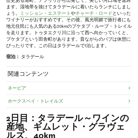
歴史ある港町、アフリリから出発して、美しい河口域を進み
ます。湿地帯を抜けてタラデールに着いたらランチにしまし
ょう。
ミッション・エステート
や
チャーチ・ロード
といった
ワイナリーがおすすめです。その後、風光明媚で旅行者にも
地元住民にも人気のある20kmのプケタプ・ループ・トレイル
を走ります。トゥタエクリ川に沿って西へ向かっていくと、
プケタプという田舎町があります。昔ながらのパブは休憩に
ぴったりです。この日はタラデールで1泊します。
宿泊：
タラデール
関連コンテンツ
ネーピア
ホークスベイ・トレイルズ
2日目：タラデール～ワインの
産地、ギムレット・グラヴェ
ルズ、40km