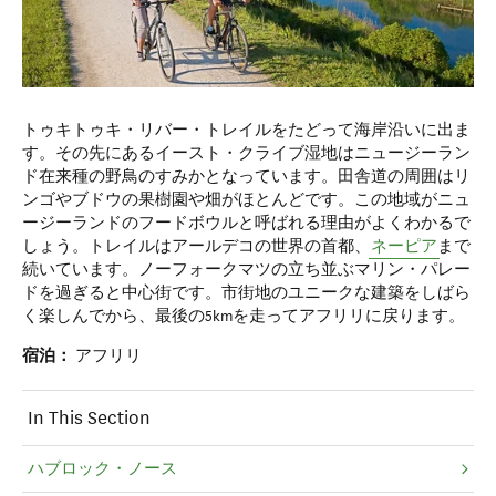
トゥキトゥキ・リバー・トレイルをたどって海岸沿いに出ま
す。その先にあるイースト・クライブ湿地はニュージーラン
ド在来種の野鳥のすみかとなっています。田舎道の周囲はリ
ンゴやブドウの果樹園や畑がほとんどです。この地域がニュ
ージーランドのフードボウルと呼ばれる理由がよくわかるで
しょう。トレイルはアールデコの世界の首都、
ネーピア
まで
続いています。ノーフォークマツの立ち並ぶマリン・パレー
ドを過ぎると中心街です。市街地のユニークな建築をしばら
く楽しんでから、最後の5kmを走ってアフリリに戻ります。
宿泊：
アフリリ
In This Section
ハブロック・ノース