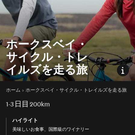
ホークスベイ・
サイクル・トレ
イルズを走る旅
現在のページ
ホーム
ホークスベイ・サイクル・トレイルズを走る旅
1-3
日目
200km
ハイライト
美味しいお食事、国際級のワイナリー