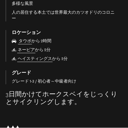
多様な風景
人の居住する本土では世界最大のカツオドリのコロニ
ー
ロケーション
タウポ
から 2時間
ネーピア
から 5分
ヘイスティングス
から 5分
グレード
グレード 1-3 / 初心者～中級者向け
3日間かけてホークスベイをじっくり
とサイクリングします。