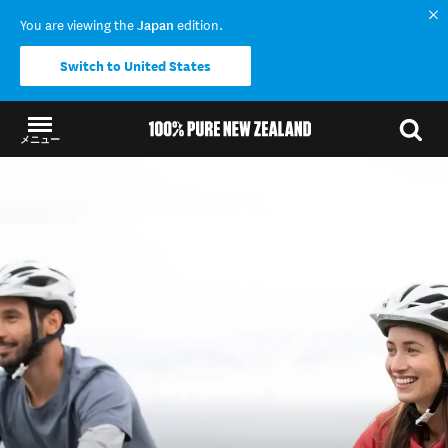
You are viewing the
Japan
edition.
Switch to United States
メニュー
結果に戻る