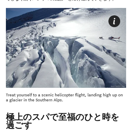
Treat yourself to a scenic helicopter flight, landing high up on
a glacier in the Southern Alps.
極上のスパで至福のひと時を
過ごす