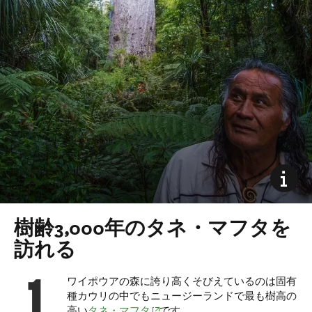
樹齢3,000年のタネ・マフタを
訪れる
ワイポウアの森に誇り高くそびえているのは固有
種カウリの中でもニュージーランドで最も樹高の
(opens in new window)
高い
タネ・マフタ
です。