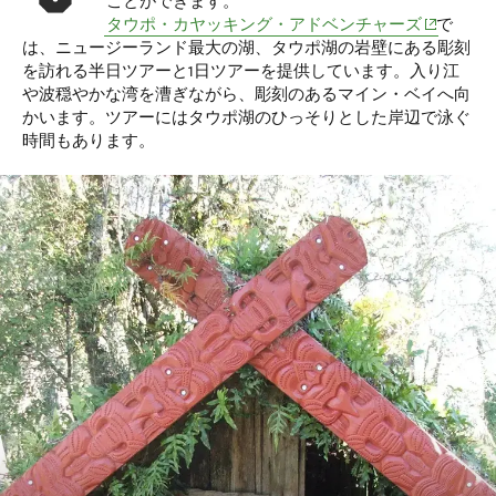
ことができます。
(opens in 
タウポ・カヤッキング・アドベンチャーズ
で
は、ニュージーランド最大の湖、タウポ湖の岩壁にある彫刻
を訪れる半日ツアーと1日ツアーを提供しています。入り江
や波穏やかな湾を漕ぎながら、彫刻のあるマイン・ベイへ向
かいます。ツアーにはタウポ湖のひっそりとした岸辺で泳ぐ
時間もあります。