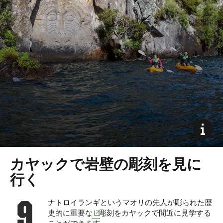
カヤックで岩壁の彫刻を見に
行く
ナトロイランギというマオリの先人が彫られた歴
(opens in new window)
史的に重要な
彫刻をカヤックで間近に見学する