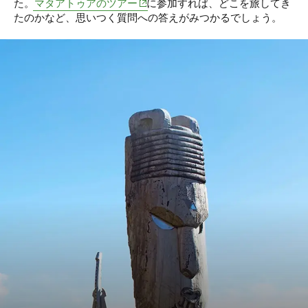
(opens in new window)
た。
マタアトゥアのツアー
に参加すれば、どこを旅してき
たのかなど、思いつく質問への答えがみつかるでしょう。