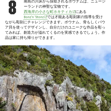
南島の川床から採取されるポウナムは、ニュージ
ーランドの神聖な宝物です。
(opens in new window)
西海岸の小さな町ホキティカ
にある
(opens in new window)
Bonz'n 'Stonz
では才能ある彫刻家の指導を受け
ながら彫刻にチャレンジできます。ポウナム、骨もしくパウ
ア貝を使ってデザインし、自分だけのユニークな作品を彫っ
てみれば、創造力が溢れてくるのを実感できるでしょう。作
品は家に持ち帰りができます。