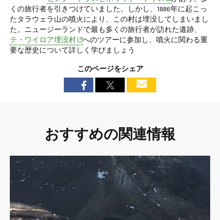
くの旅行者を引きつけていました。しかし、1886年に起こっ
たタラウェラ山の噴火により、この村は埋没してしまいまし
た。ニュージーランドで最も多くの旅行者が訪れた遺跡、
(opens in new window)
テ・ワイロア埋没村
へのツアーに参加し、噴火に関わる重
要な歴史について詳しく学びましょう
このページをシェア
おすすめの関連情報