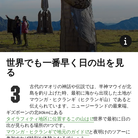
世界でも一番早く日の出を見
る
古代の
マオリの神話や伝説では、半神
マウイが北
島を釣り上げた時、最初に海から出現した土地が
マウンガ・ヒクランギ（ヒクランギ山）であると
伝えられています。ニュージーランドの最東端、
ギズボーンの北90kmにある
(opens in new window)
タイラフィティ地区
に位置するこの山は
世界で最初に日の
出が見られる場所の1つです。
(opens in new window)
マウンガ・ヒクランギで地元のガイド
と夜明けのツアーに