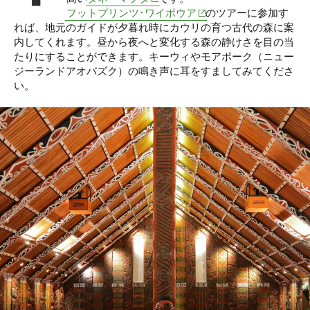
(opens in new window)
フットプリンツ･ワイポウア
のツアーに参加す
れば、地元のガイドが夕暮れ時にカウリの育つ古代の森に案
内してくれます。昼から夜へと変化する森の静けさを目の当
たりにすることができます。キーウィやモアポーク（ニュー
ジーランドアオバズク）の鳴き声に耳をすましてみてくださ
い。