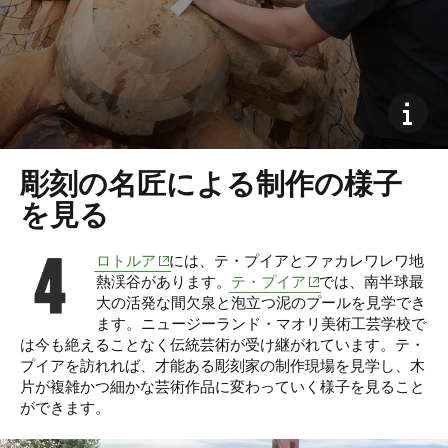
彫刻の名匠による制作の様子
を見る
(opens in new window)
ロトルア
には、テ・プイアとファカレワレワ地
(opens in new window)
熱渓谷があります。
テ・プイア
では、南半球最
大の活発な間欠泉と泡立つ泥のプールを見学でき
ます。ニュージーランド・マオリ美術工芸学校
で
は今も絶えることなく伝統芸術が受け継がれています。
テ・
プイアを訪れれば、才能ある彫刻家の制作現場を見学し、木
片が複雑かつ細かな芸術作品に変わっていく様子を見ること
ができます。