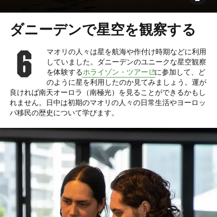
ダニーデンで星空を観察する
マオリ
の人々は星を航海や作付け時期などに利用
していました。ダニーデンのユニークな星空観察
(opens in new window)
を体験する
ホライゾン・ツアー
に参加して、ど
のように星を利用したのか見てみましょう。運が
良ければ
南天オーロラ（南極光）を見ることができるかもし
れません。
日中は
初期のマオリの人々の日常生活や
ヨーロッ
パ移民の歴史について学びます。