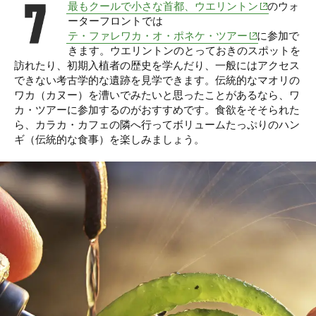
(opens in ne
最もクールで小さな首都、ウエリントン
のウォ
ーターフロントでは
(opens in new 
テ・ファレワカ・オ・ポネケ・ツアー
に参加で
きます。ウエリントンのとっておきのスポットを
訪れたり、初期入植者の歴史を学んだり、一般にはアクセス
できない考古学的な遺跡を見学できます。伝統的なマオリの
ワカ（カヌー）を漕いでみたいと思ったことがあるなら、ワ
カ・ツアーに参加するのがおすすめです。食欲をそそられた
ら、カラカ・カフェの隣へ行ってボリュームたっぷりのハン
ギ（伝統的な食事）を楽しみましょう。