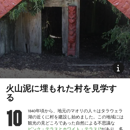
火山泥に埋もれた村を見学す
る
1840年頃から、地元の
マオリ
の人々はタラウェラ
湖の近くに村を建設し始めました。この地域には
観光の見どころであった自然による不思議な
(opens in new win
ピンク・テラスとホワイト・テラス
があり、多