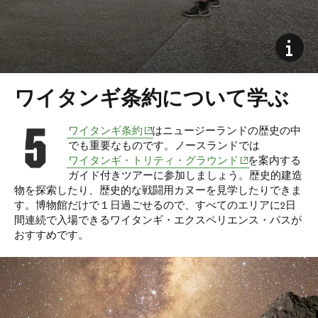
ワイタンギ条約について学ぶ
(opens in new window)
ワイタンギ条約
はニュージーランドの歴史の中
でも重要なものです。ノースランドでは
(opens in new win
ワイタンギ・トリティ・グラウンド
を案内する
ガイド付きツアーに参加しましょう。歴史的建造
物を探索したり、歴史的な戦闘用カヌーを見学したりできま
す。博物館だけで１日過ごせるので、すべてのエリアに2日
間連続で入場できる
ワイタンギ・エクスペリエンス・パスが
おすすめです。