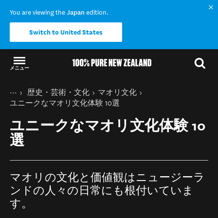
You are viewing the
Japan
edition.
Switch to United States
メニュー
結果に戻る
現在のページ
ホーム
歴史・芸術・文化
マオリ文化
ニュージーランドの楽しみ方
ユニークなマオリ文化体験 10選
ユニークなマオリ文化体験 10
選
マオリの文化と価値観はニュージーラ
ンドの人々の日常にも根付いていま
す。