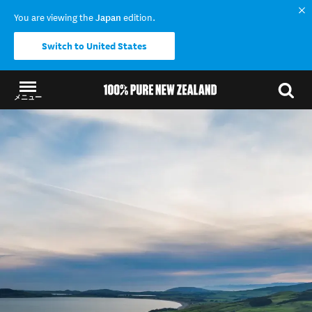
You are viewing the
Japan
edition.
Switch to United States
メニュー
結果に戻る