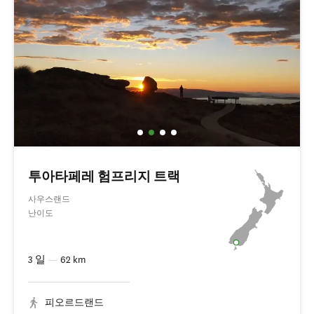
투아타페레 험프리지 트랙
사우스랜드
난이도
3 일
—
62 km
피오르드랜드