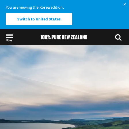
You are viewing the
Korea
edition.
Switch to United States
메뉴
Back to my results