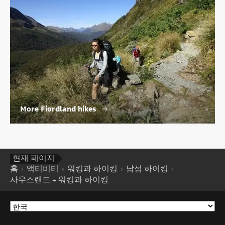
More Fiordland hikes
현재 페이지
홈
액티비티
워킹과 하이킹
남섬 하이킹
사우스랜드 + 워킹과 하이킹