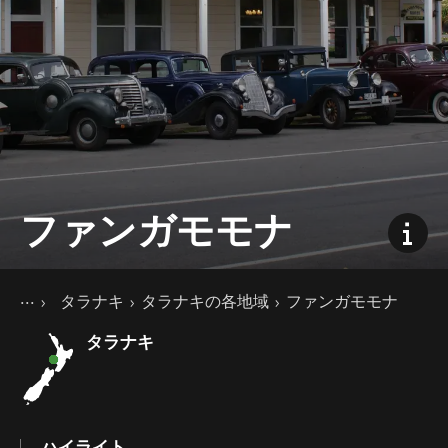
ファンガモモナ
現在のページ
ホーム
タラナキ
タラナキの各地域
ファンガモモナ
旅の目的地
北島
タラナキ
ハイライト