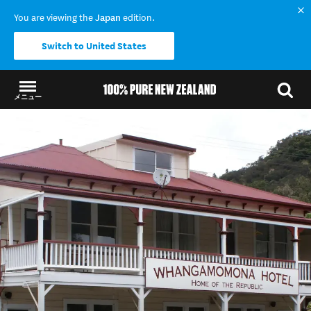
You are viewing the
Japan
edition.
Switch to United States
メニュー
結果に戻る