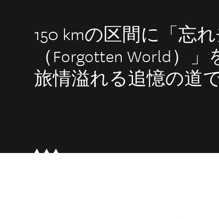
150 kmの区間に「
（Forgotten Wor
旅情溢れる追憶の道