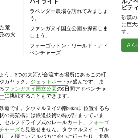
ハイライト
ルア
ビテ
ラベンダー農場を訪れてみましょ
砂漠の
う。
に巨大
た荒
ファンガヌイ国立公園を探索しま
す。
形の火
しょう。
さら
フォーゴットン・ワールド・アド
ベンチャーズ
ょう。2つの大河が合流する場所にあるこの町
やカヤック、
ジェットボート
が盛んです。ま
る
ファンガヌイ国立公園
の5日間アドベンチャ
ー
に挑戦することもできます。
鉄道です。タウマルヌイの南28kmに位置するら
状の高架橋には鉄道技術の粋が詰まっていま
、セルフドライブ式のレールカート、
フォーゴ
チャーズ
も見逃せません。タウマルヌイ・ゴル
り、人懐こいアルパカに会いに行ったり、北島