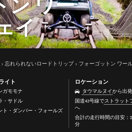
トン ワー
ェイ
ス
忘れられないロードトリップ
フォーゴットン ワール
ライト
ロケーション
ンガモモナ
タウマルヌイ
から出
ラ・サドル
国道43号線で
ストラット
へ
ント・ダンパー・フォールズ
合計の走行時間の目安：2
分