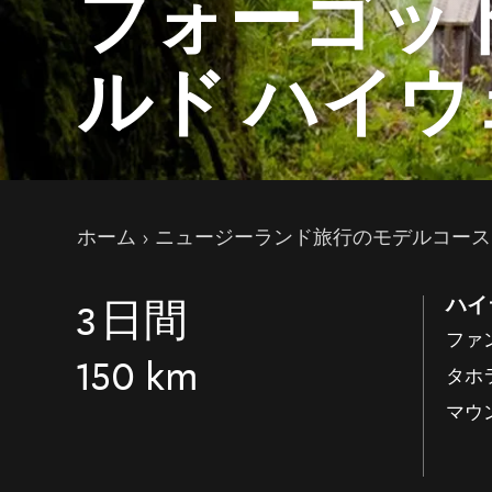
フォーゴッ
ルド ハイウ
現在のページ
ホーム
ニュージーランド旅行のモデルコー
ハイ
3
日間
ファ
150 km
タホ
マウ