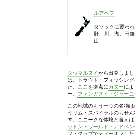
ルアペフ
タソックに覆われ
野、川、湖、円錐
山
タウマルヌイ
から出発しまし
は、トラウト・フィッシング
た、ここを拠点に
カヌー
によ
ー、
ファンガヌイ・ジャーニ
この地域のもう一つの名物は
うリム・スパイラルのらせん
す。ユニークな体験と言えば
ットン・ワールド・アドベン
フ・クラブでティーオフした