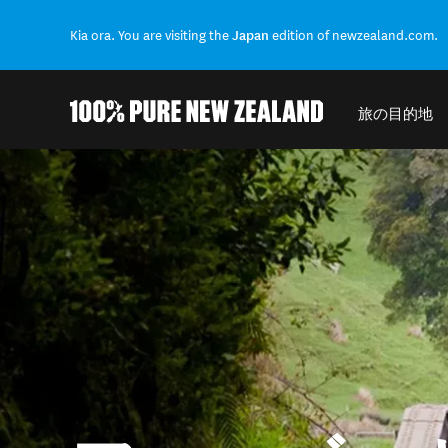
Kia ora. You are visiting the
Japan
edition of newzealand.com.
旅の目的地
結果に戻る