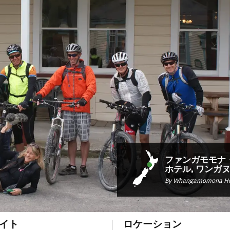
ファンガモモナ
ホテル, ワンガ
By Whangamomona Ho
イト
ロケーション