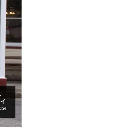
・
ヌイ
tel