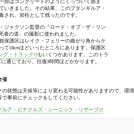
一部はコンクリートのようにくっついて固ま
ていきました。その結果、このプタンギルア・
食され、岩柱として残ったのです。
・ジャクソン監督の『ロード・オブ・ザ・リン
「死者の道」の撮影に使われました。
観保護区はレイク・フェリーの曲がり角からケ
って13kmほどいったところにあります。保護区
 window)
(opens in new window)
ング・トラック
もいくつかあります。このトラ
ズに通じており、往復3時間ほどかかります。
全省
クの状態は天候等により変わる可能性がありますので、環
等で事前にチェックをしてください。
(opens in new w
ギルア・ピナクルズ・シーニック・リザーブ