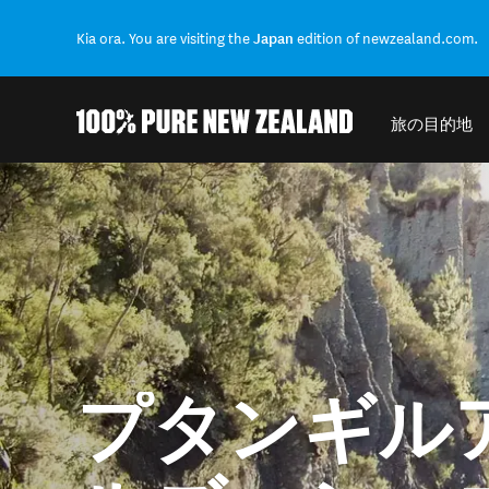
Kia ora. You are visiting the
Japan
edition of newzealand.com.
旅の目的地
結果に戻る
プタンギル