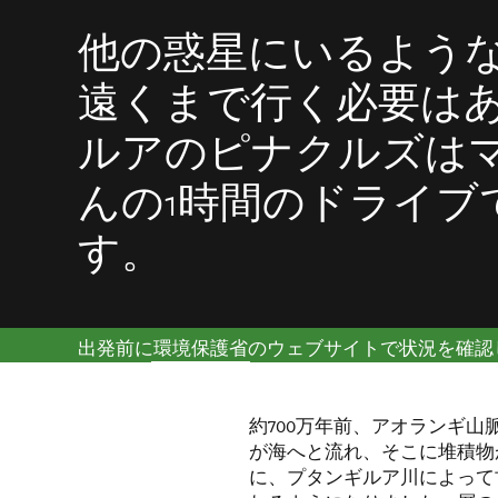
他の惑星にいるよう
遠くまで行く必要は
ルアのピナクルズは
んの1時間のドライブ
す。
出発前に
環境保護省
のウェブサイトで状況を確認
約700万年前、アオランギ
が海へと流れ、そこに堆積物
に、プタンギルア川によって