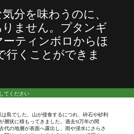
な気分を味わうのに、
ありません。プタンギ
マーティンボロからほ
で行くことができま
してください
山脈は島でした。山が侵食するにつれ、砕石や砂利
が層状に積もってきました。過去12万年の間
古代の地層が表面へ露出し、雨や浸水にさらさ