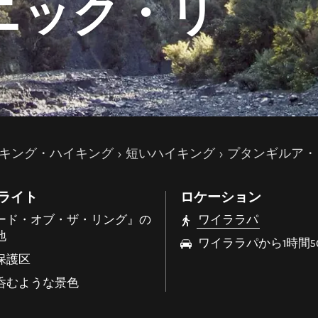
ニック・リ
キング・ハイキング
短いハイキング
プタンギルア・
ライト
ロケーション
ード・オブ・ザ・リング』の
ワイララパ
地
ワイララパから1時間5
保護区
呑むような景色