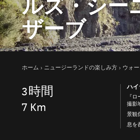
ルズ・シー
ザーブ
現在のページ
ホーム
ニュージーランドの楽しみ方
ウォー
ハイ
3
時間
『ロ
7 Km
撮影
景観
息を