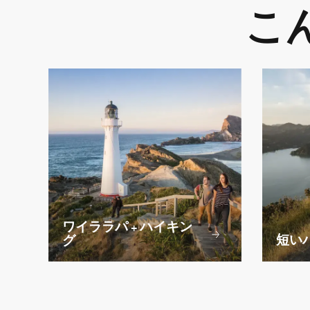
こ
ワイララパ + ハイキン
短い
グ