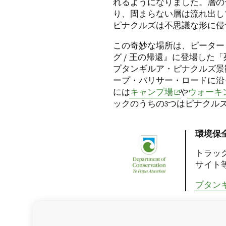
れるようになりました。層の
り、固まらない層は流れ出し
ピナクルズは不思議な形に侵
この奇妙な場所は、ピーター
グ / 王の帰還』に登場した
プタンギルア・ピナクルズ景
ープ・パリサー・ロードに沿
(opens in new
には
キャンプ場
や
ウォーキ
ックのうちの3つはピナクル
環境保
トラッ
サイト
プタン