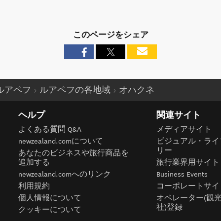
このページをシェア
ルアペフ
ルアペフの各地域
オハクネ
ヘルプ
関連サイト
よくある質問 Q&A
メディアサイト
newzealand.comについて
ビジュアル・ライ
リー
あなたのビジネスや旅行商品を
追加する
旅行業界用サイト
newzealand.comへのリンク
Business Events
利用規約
コーポレートサイ
個人情報について
オペレーター(観
社)登録
クッキーについて