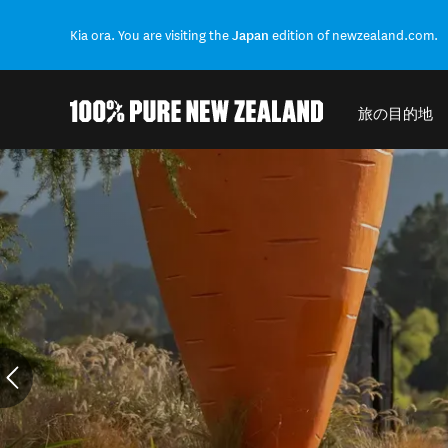
Kia ora. You are visiting the
Japan
edition of newzealand.com.
旅の目的地
結果に戻る