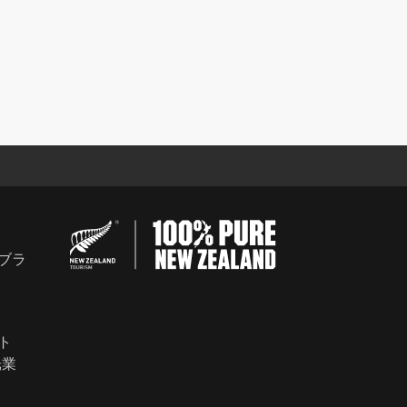
ブラ
ト
光業