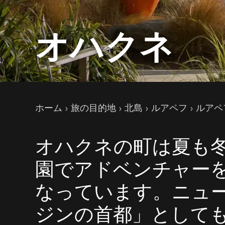
オハクネ
現在のページ
ホーム
旅の目的地
北島
ルアペフ
ルアペ
オハクネの町は夏も
園でアドベンチャー
なっています。ニュ
ジンの首都」として