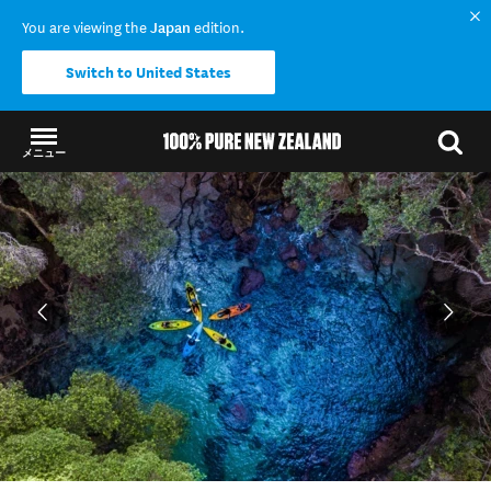
You are viewing the
Japan
edition.
Switch to United States
メニュー
結果に戻る