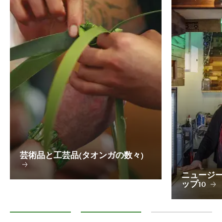
芸術品と工芸品(タオンガの数々)
ニュージー
ップ10
芸術品と工芸品(タオンガの数々)
ニュージーランドのマーケット トップ10
各地で開催されるマ