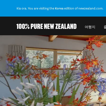
Kia ora. You are visiting the
Korea
edition of newzealand.com.
여행지
Back to my results