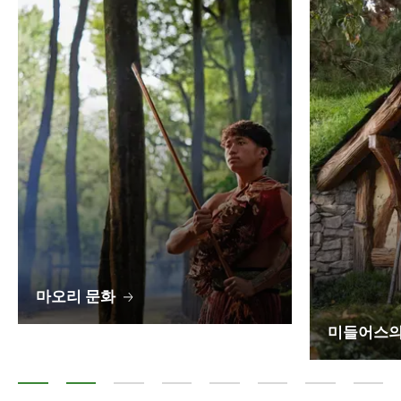
마오리 문화
미들어스의
마오리 문화
미들어스의 고향
뉴질랜드 최고의 정원
식음료
국립공원
자연과 야생동물
관광 열차