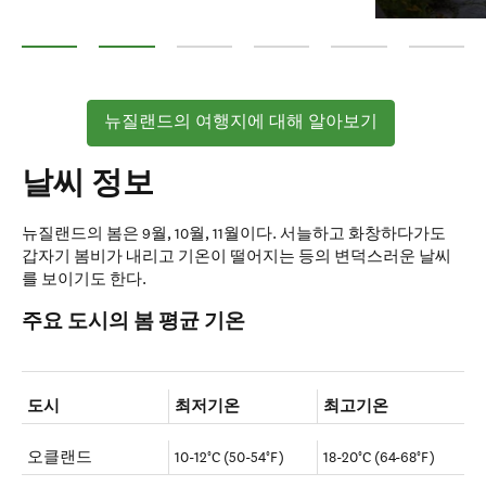
황가누이
와이카토
타라나키
피오르드랜드
크라이스트처치 – 캔
해밀턴
뉴질랜드의 여행지에 대해 알아보기
날씨 정보
뉴질랜드의 봄은 9월, 10월, 11월이다. 서늘하고 화창하다가도
갑자기 봄비가 내리고 기온이 떨어지는 등의 변덕스러운 날씨
를 보이기도 한다.
주요 도시의 봄 평균 기온
도시
최저기온
최고기온
오클랜드
10-12°C (50-54°F)
18-20°C (64-68°F)