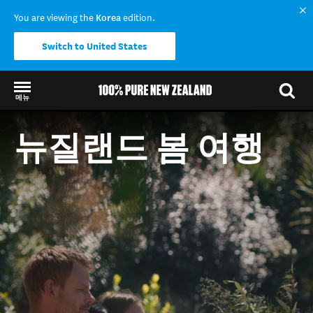
You are viewing the
Korea
edition.
Switch to United States
메뉴
Back to my results
뉴질랜드 봄 여행