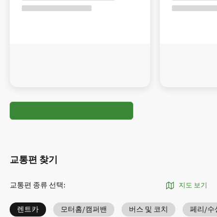
교통편 찾기
교통편 종류 선택
:
지도 보기
렌트카
모터홈/캠퍼밴
버스 및 코치
페리/수