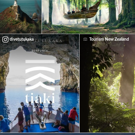
divetutukaka
Tourism New Zealand