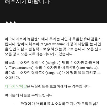
해주시기 바랍니다.
아오테아로아 뉴질랜드에서 우리는 자연과
특별한 유대감을 느
낍니다.
탕아타
훼누아(tangata whenua: 이 땅의 사람들)는 자연
을
인간의 삶과 본질적으로 얽혀 있는 것으로 봅니다. 모든
산과
모든 강과 모든 나무에는 이야기가 있습니다.
하늘의 수호자인
랑이누이(Ranginui)
, 땅의 수호자인
파파투아
누쿠(Papatūānuku)
, 숲의 수호자인
타네 마후타(Tāne Mahuta)
,
바다의 수호자인
탕아로아(Tangaroa)가 이 땅과 물을 지키고 보
호합니다.
(opens in new window)
티아키 약속
은 뉴질랜드를 보호하겠다는 약속입니다.
여러분께 다음을 부탁드립니다.
환경에 대한 피해를 최소화하고 지나간 흔적을 남기