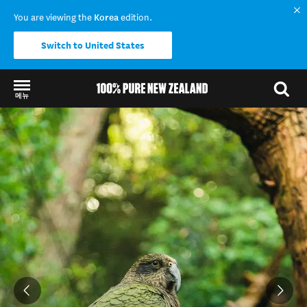
You are viewing the
Korea
edition.
Switch to United States
메뉴
Back to my results