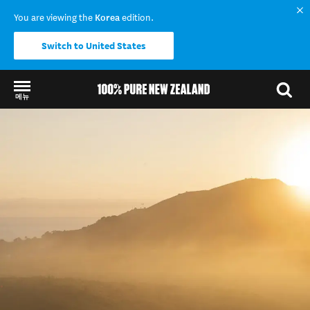
You are viewing the
Korea
edition.
Switch to United States
메뉴
Back to my results