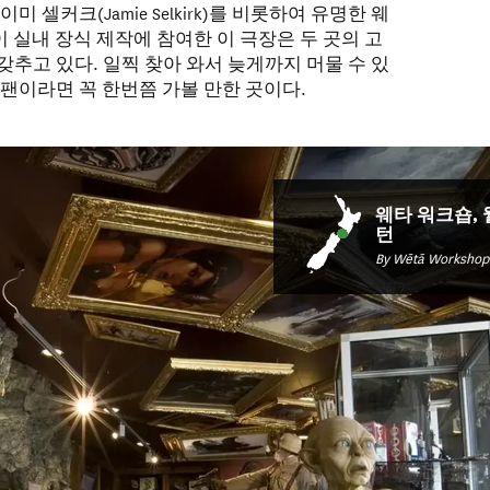
)과 제이미 셀커크(Jamie Selkirk)를 비롯하여 유명한 웨
) 팀이 실내 장식 제작에 참여한 이 극장은 두 곳의 고
갖추고 있다. 일찍 찾아 와서 늦게까지 머물 수 있
 팬이라면 꼭 한번쯤 가볼 만한 곳이다.
웨타 워크숍,
턴
By Wētā Workshop