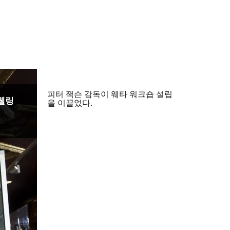
피터 잭슨 감독이 웨타 워크숍 설립
 웰링
을 이끌었다.