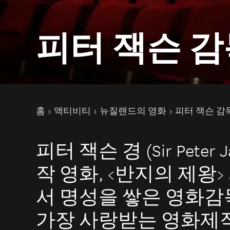
피터 잭슨 감
현재 페이지
홈
액티비티
뉴질랜드의 영화
피터 잭슨 감
피터 잭슨 경 (Sir Peter
작 영화, <반지의 제왕>
서 명성을 쌓은 영화
가장 사랑받는 영화제