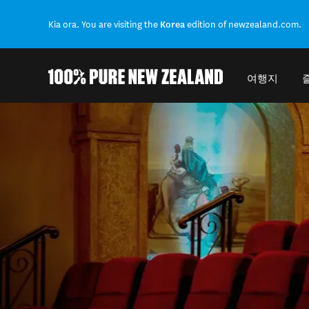
Kia ora. You are visiting the
Korea
edition of newzealand.com.
여행지
Back to my results