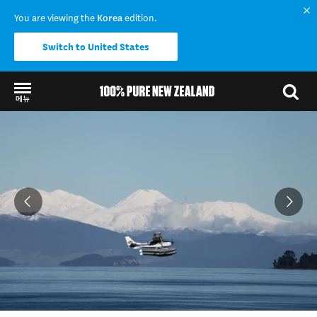
You are viewing the
Korea
edition.
Switch to United States
메뉴
Back to my results