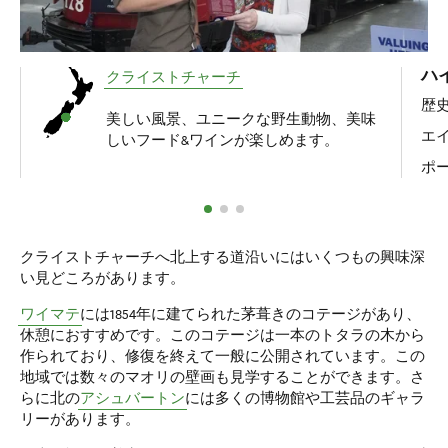
ハ
クライストチャーチ
歴
美しい風景、ユニークな野生動物、美味
エ
しいフード&ワインが楽しめます。
ポ
クライストチャーチへ北上する道沿いにはいくつもの興味深
い見どころがあります。
ワイマテ
には1854年に建てられた茅葺きのコテージがあり、
休憩におすすめです。このコテージは一本のトタラの木から
作られており、修復を終えて一般に公開されています。この
地域では数々のマオリの壁画も見学することができます。さ
らに北の
アシュバートン
には多くの博物館や工芸品のギャラ
リーがあります。