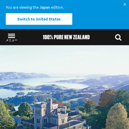
You are viewing the
Japan
edition.
Switch to United States
メニュー
結果に戻る