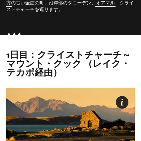
方
の古い金鉱の町、沿岸部のダニーデン、
オアマル
、クライ
ストチャーチを巡ります。
1日目：クライストチャーチ～
マウント・クック （レイク・
テカポ経由）