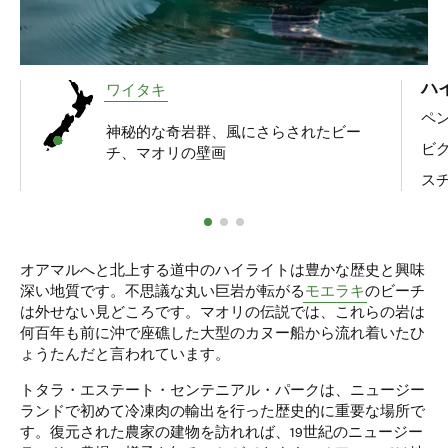
ハ
ワイタキ
ペ
神秘的な奇岩群、風にさらされたビー
ビ
チ、マオリの壁画
ス
オアマルへと北上する道中のハイライトは豊かな歴史と興味
深い地質です。不思議な丸い巨岩が転がる
モエラキ
のビーチ
は外せない見どころです。マオリの伝説では、これらの岩は
何百年も前に沖で座礁した大型のカヌー船から流れ着いたひ
ょうたんだと言われています。
トタラ・エステート・センテニアル・パークは、ニュージー
ランドで初めて冷凍肉の輸出を行った歴史的に重要な場所で
す。復元された農家の建物を訪れれば、19世紀のニュージー