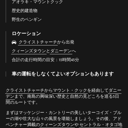
アオラキ・マウントクック
歴史的建造物
野生のペンギン
ロケーション
クライストチャーチ
から出発
クィーンズタウン
と
ダニーデン
へ
合計の走行時間の目安：15時間45分
車の運転をしなくてよいオプションもあります
クライストチャーチ
から
マウント・クック
を経由して
ダニー
デン
まで、南島の興味深い歴史と自然の見どころを巡る5日
間のルートです。
まずはマッケンジー・カントリーの美しいターコイズ・ブル
ーの湖や壮大な山々の風景を堪能しましょう。その後、アド
ベンチャー満載の
クィーンズタウン
や
セントラル・オタゴ地