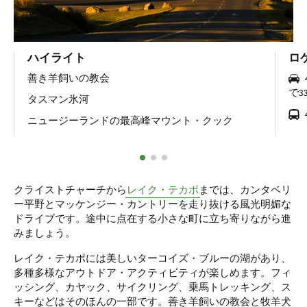
ハイライト
ロ
善き羊飼いの教会
で33
タスマン氷河
ニュージーランドの最高峰マウント・クック
クライストチャーチから
レイク・テカポ
までは、カンタベリ
ー平野とマッケンジー・カントリーを走り抜ける風光明媚な
ドライブです。途中に点在する小さな町に立ち寄りながら進
みましょう。
レイク・テカポには美しいターコイズ・ブルーの湖があり、
多種多様なアウトドア・アクティビティが楽しめます。フィ
ッシング、カヤック、サイクリング、乗馬トレッキング、ス
キーなどはそのほんの一部です。善き羊飼いの教会と牧羊犬