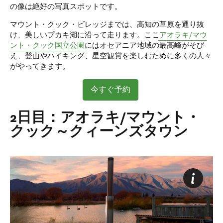
の像は絶好の写真スポットです。
マウント・クック・ビレッジまでは、高知の草原を通り抜
け、美しいプカキ湖に沿って走ります。ここ
アオラキ/マウ
ント・クック国立公園
にはオセアニア地域の最高峰がそび
え、登山やハイキング、星空観賞を楽しむために多くの人々
がやってきます。
今すぐ予約
2日目：アオラキ/マウント・
クック～クィーンズタウン