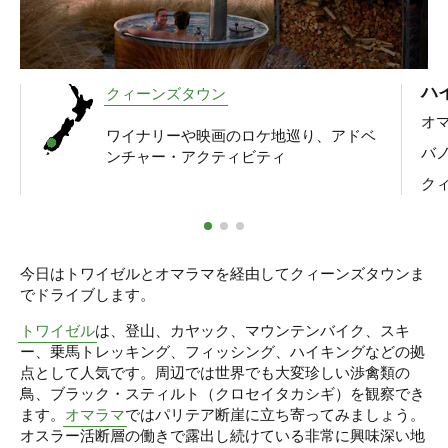
ハ
クィーンズタウン
オ
ワイナリーや映画のロケ地巡り、アドベ
バ
ンチャー・アクティビティ
ク
今日はトワイゼルとオマラマを経由してクィーンズタウンま
でドライブします。
トワイゼル
は、登山、カヤック、マウンテンバイク、スキ
ー、乗馬トレッキング、フィッシング、ハイキングなどの拠
点として人気です。周辺では世界でも大変珍しい渉禽類の
鳥、ブラック・スティルト（クロセイタカシギ）を観察でき
ます。
オマラマ
ではパリテア断崖に立ち寄ってみましょう。
オスラー活断層の働きで露出し続けている非常に興味深い地