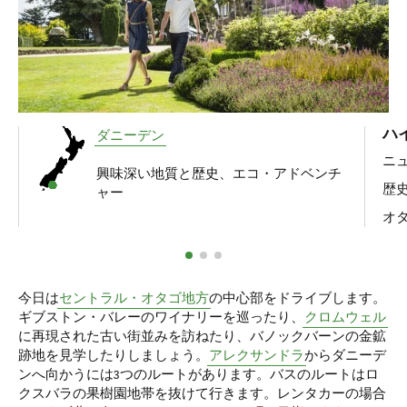
ハ
ダニーデン
ニ
興味深い地質と歴史、エコ・アドベンチ
歴
ャー
オ
今日は
セントラル・オタゴ地方
の中心部をドライブします。
ギブストン・バレーのワイナリーを巡ったり、
クロムウェル
に再現された古い街並みを訪ねたり、バノックバーンの金鉱
跡地を見学したりしましょう。
アレクサンドラ
からダニーデ
ンへ向かうには3つのルートがあります。バスのルートはロ
クスバラの果樹園地帯を抜けて行きます。レンタカーの場合