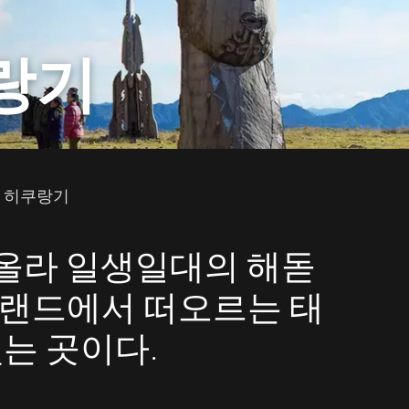
랑기
 히쿠랑기
올라 일생일대의 해돋
질랜드에서 떠오르는 태
있는 곳이다.