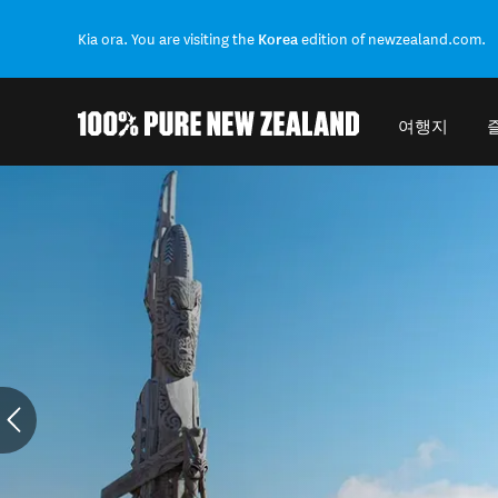
Kia ora. You are visiting the
Korea
edition of newzealand.com.
여행지
Back to my results