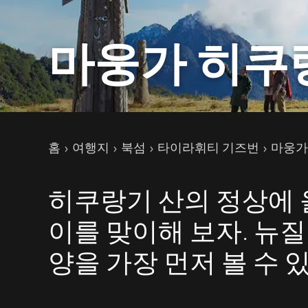
마웅가 히쿠
현재 페이지
홈
여행지
북섬
타이라휘티 기즈번
마웅가
히쿠랑기 산의 정상에 
이를 맞이해 보자. 뉴
양을 가장 먼저 볼 수 