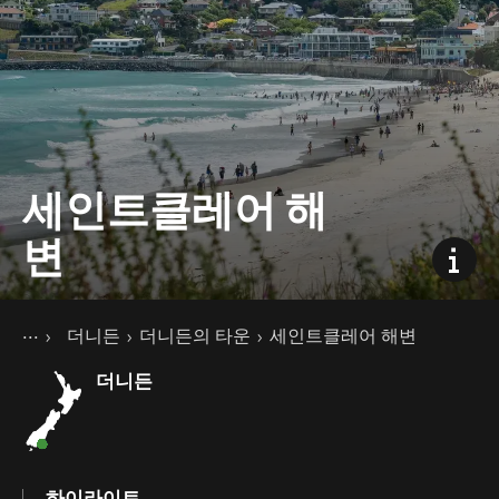
세인트클레어 해
변
현재 페이지
홈
더니든
더니든의 타운
세인트클레어 해변
여행지
남섬
더니든
하이라이트