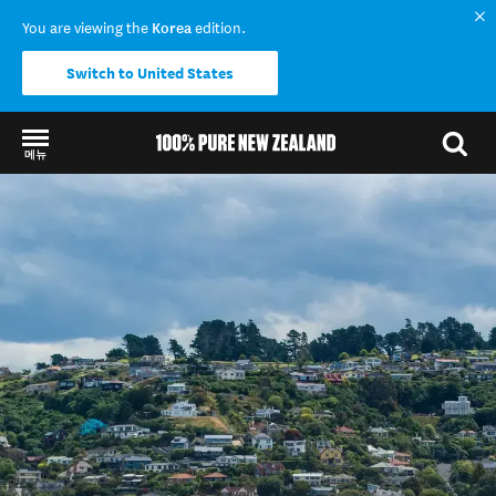
You are viewing the
Korea
edition.
Switch to United States
메뉴
Back to my results