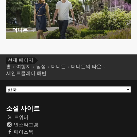
더니든
현재 페이지
홈
여행지
남섬
더니든
더니든의 타운
세인트클레어 해변
소셜 사이트
트위터
인스타그램
페이스북