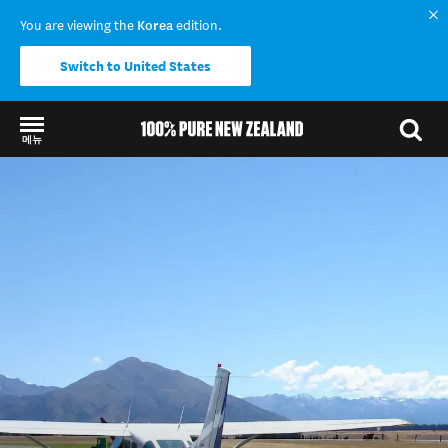
You are viewing the
Korea
edition.
Switch to United States
메뉴
Back to my results