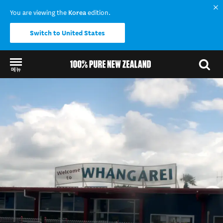
You are viewing the
Korea
edition.
Switch to United States
메뉴
Back to my results