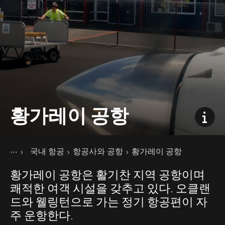
황가레이 공항
현재 페이지
홈
국내 항공
항공사와 공항
황가레이 공항
교통
뉴질랜드의 대중교통
황가레이 공항은 활기찬 지역 공항이며
쾌적한 여객 시설을 갖추고 있다. 오클랜
드와 웰링턴으로 가는 정기 항공편이 자
주 운항한다.