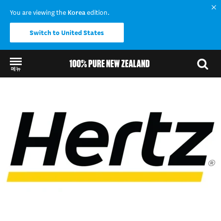
You are viewing the
Korea
edition.
Switch to United States
메뉴
Back to my results