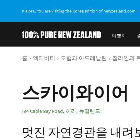
Kia ora. You are visiting the
Korea
edition of newzealand.com.
여행지
Back to my results
현재 페이지
홈
액티비티
모험과 아드레날린
집라인과 
스카이와이어
194 Cable Bay Road
,
히라
,
뉴질랜드
.
멋진 자연경관을 내려보