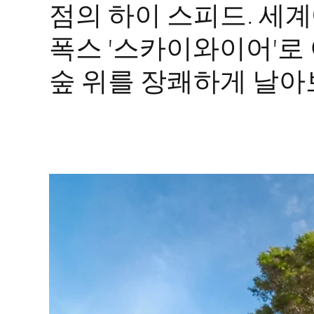
점의 하이 스피드. 세
폭스 '스카이와이어'로
숲 위를 장쾌하게 날아