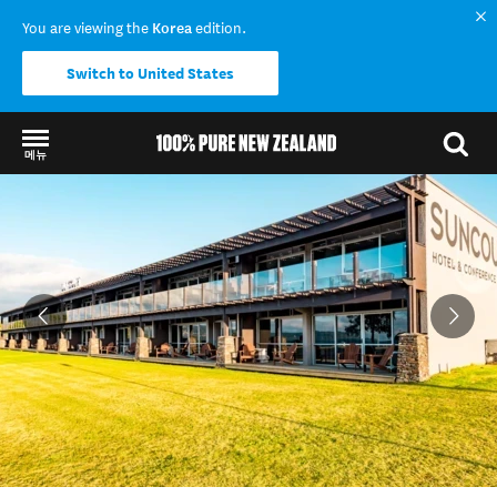
You are viewing the
Korea
edition.
Switch to United States
메뉴
Back to my results