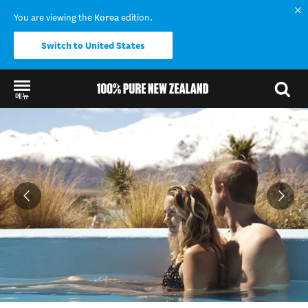
You are viewing the
Korea
edition.
Switch to United States
메뉴
Back to my results