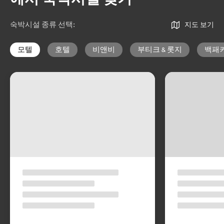
숙박시설 종류 선택
:
지도 보기
모텔
호텔
비앤비
부티크 & 롯지
백패커