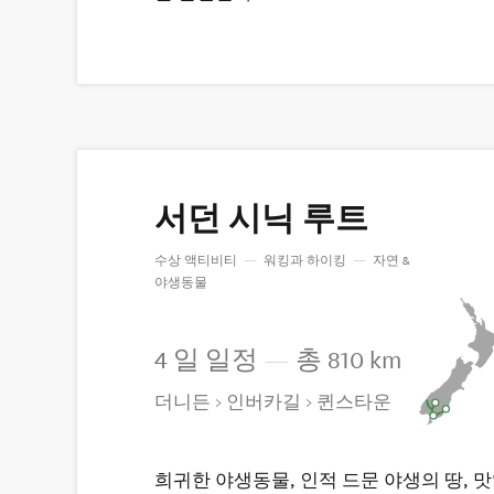
서던 시닉 루트
수상 액티비티
—
워킹과 하이킹
—
자연 &
야생동물
4 일 일정
—
총 810 km
더니든 > 인버카길 > 퀸스타운
희귀한 야생동물, 인적 드문 야생의 땅, 