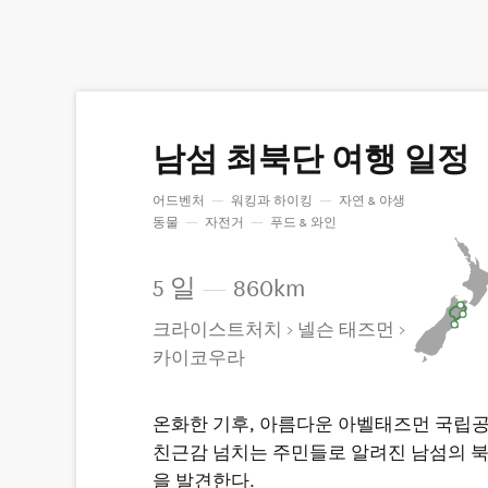
남섬 최북단 여행 일정
어드벤처
—
워킹과 하이킹
—
자연 & 야생
동물
—
자전거
—
푸드 & 와인
5 일
—
860km
크라이스트처치 > 넬슨 태즈먼 >
카이코우라
온화한 기후, 아름다운 아벨태즈먼 국립공
친근감 넘치는 주민들로 알려진 남섬의 
을 발견한다.