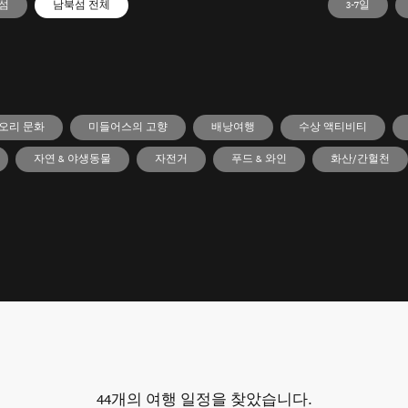
섬
남북섬 전체
3-7일
오리 문화
미들어스의 고향
배낭여행
수상 액티비티
자연 & 야생동물
자전거
푸드 & 와인
화산/간헐천
44
개의 여행 일정을 찾았습니다.