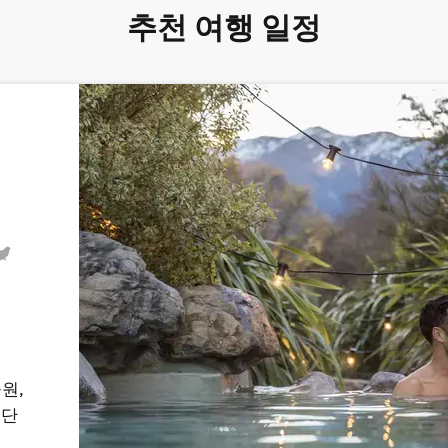
추천 여행 일정
원,
북단