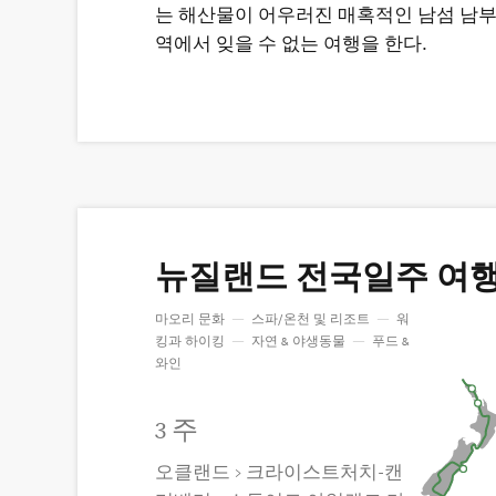
는 해산물이 어우러진 매혹적인 남섬 남부
역에서 잊을 수 없는 여행을 한다.
뉴질랜드 전국일주 여
마오리 문화
—
스파/온천 및 리조트
—
워
킹과 하이킹
—
자연 & 야생동물
—
푸드 &
와인
3 주
오클랜드 > 크라이스트처치-캔