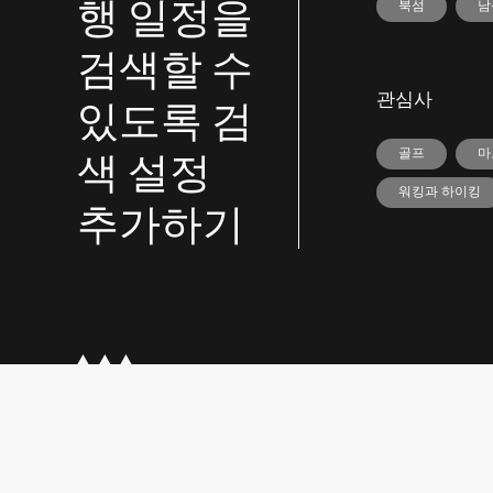
행 일정을
북섬
남
검색할 수
관심사
있도록 검
색 설정
골프
마
워킹과 하이킹
추가하기