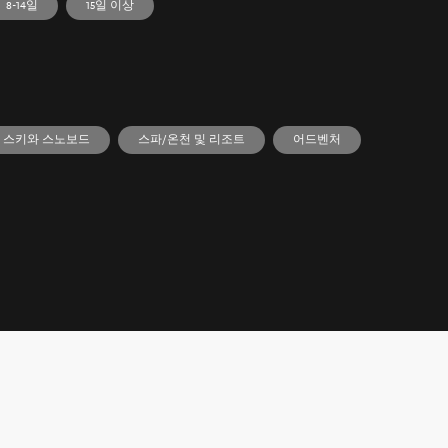
8-14일
15일 이상
스키와 스노보드
스파/온천 및 리조트
어드벤처