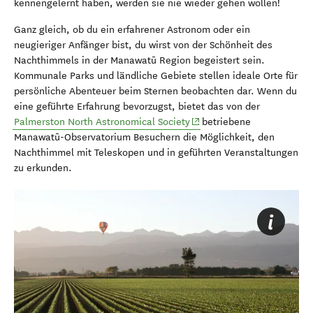
kennengelernt haben, werden sie nie wieder gehen wollen!
Ganz gleich, ob du ein erfahrener Astronom oder ein
neugieriger Anfänger bist, du wirst von der Schönheit des
Nachthimmels in der Manawatū Region begeistert sein.
Kommunale Parks und ländliche Gebiete stellen ideale Orte für
persönliche Abenteuer beim Sternen beobachten dar. Wenn du
eine geführte Erfahrung bevorzugst, bietet das von der
(opens in new window)
Palmerston North Astronomical Society
betriebene
Manawatū-Observatorium Besuchern die Möglichkeit, den
Nachthimmel mit Teleskopen und in geführten Veranstaltungen
zu erkunden.