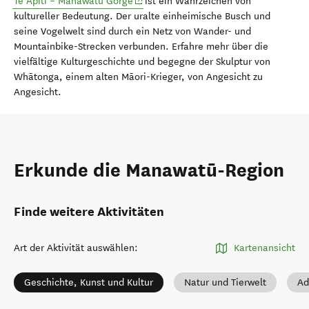
(opens in new window)
Te Āpiti – Manawatū Gorge
ist ein Wahrzeichen von
kultureller Bedeutung. Der uralte einheimische Busch und
seine Vogelwelt sind durch ein Netz von Wander- und
Mountainbike-Strecken verbunden.
Erfahre mehr über die
vielfältige Kulturgeschichte und begegne der Skulptur von
Whātonga, einem alten Māori-Krieger, von Angesicht zu
Angesicht.
Erkunde die Manawatū-Region
Finde weitere Aktivitäten
Art der Aktivität auswählen
:
Kartenansicht
Geschichte, Kunst und Kultur
Natur und Tierwelt
Ad