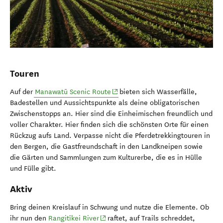
Touren
(opens in new window)
Auf der
Manawatū Scenic Route
bieten sich Wasserfälle,
Badestellen und Aussichtspunkte als deine obligatorischen
Zwischenstopps an.
Hier sind die Einheimischen freundlich und
voller Charakter. Hier finden sich die schönsten Orte für einen
Rückzug aufs Land.
Verpasse nicht die Pferdetrekkingtouren in
den Bergen, die Gastfreundschaft in den Landkneipen sowie
die Gärten und Sammlungen zum Kulturerbe, die es in Hülle
und Fülle gibt.
Aktiv
Bring deinen Kreislauf in Schwung und nutze die Elemente. Ob
(opens in new window)
ihr nun den
Rangitīkei River
raftet, auf Trails schreddet,