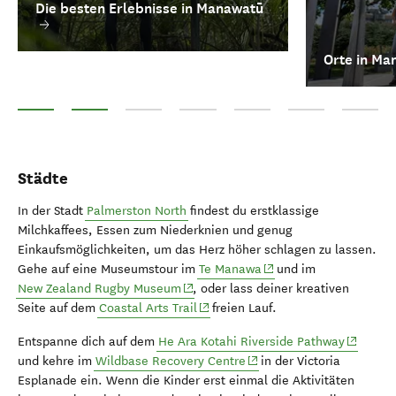
Die besten Erlebnisse in Manawatū
Orte in Ma
Die besten Erlebnisse in Manawatū
Orte in Manawatū
Manawatū Scenic Route
Manawatū Rafting
Museums in Manawatū
Shopping in Manaw
Top walk
Städte
In der Stadt
Palmerston North
findest du erstklassige
Milchkaffees, Essen zum Niederknien und genug
Einkaufsmöglichkeiten, um das Herz höher schlagen zu lassen.
(opens in new window)
Gehe auf eine Museumstour im
Te Manawa
und im
(opens in new window)
New Zealand Rugby Museum
, oder lass deiner kreativen
(opens in new window)
Seite auf dem
Coastal Arts Trail
freien Lauf.
(opens i
Entspanne dich auf dem
He Ara Kotahi Riverside Pathway
(opens in new window)
und kehre im
Wildbase Recovery Centre
in der Victoria
Esplanade ein. Wenn die Kinder erst einmal die Aktivitäten