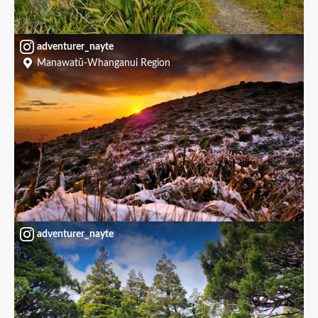
adventurer_nayte
Manawatū-Whanganui Region
adventurer_nayte