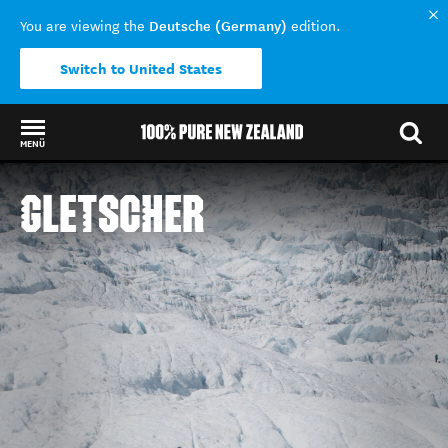
Deutsche (Germany)
You are viewing the
edition.
Switch to United States
MENÜ
Back to my results
GLETSCHER