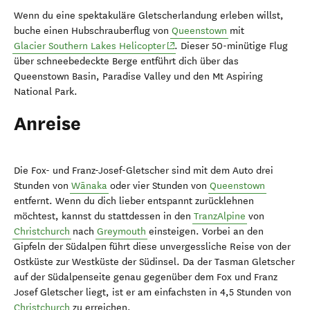
Wenn du eine spektakuläre Gletscherlandung erleben willst,
buche einen Hubschrauberflug von
Queenstown
mit
(opens in new window)
Glacier Southern Lakes Helicopter
. Dieser 50-minütige Flug
über schneebedeckte Berge entführt dich über das
Queenstown Basin, Paradise Valley und den Mt Aspiring
National Park.
Anreise
Die Fox- und Franz-Josef-Gletscher sind mit dem Auto drei
Stunden von
Wānaka
oder vier Stunden von
Queenstown
entfernt. Wenn du dich lieber entspannt zurücklehnen
möchtest, kannst du stattdessen in den
TranzAlpine
von
Christchurch
nach
Greymouth
einsteigen. Vorbei an den
Gipfeln der Südalpen führt diese unvergessliche Reise von der
Ostküste zur Westküste der Südinsel. Da der Tasman Gletscher
auf der Südalpenseite genau gegenüber dem Fox und Franz
Josef Gletscher liegt, ist er am einfachsten in 4,5 Stunden von
Christchurch
zu erreichen.