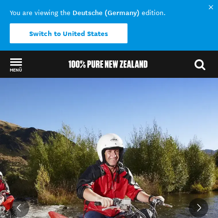
Deutsche (Germany)
You are viewing the
edition.
Switch to United States
MENÜ
Back to my results