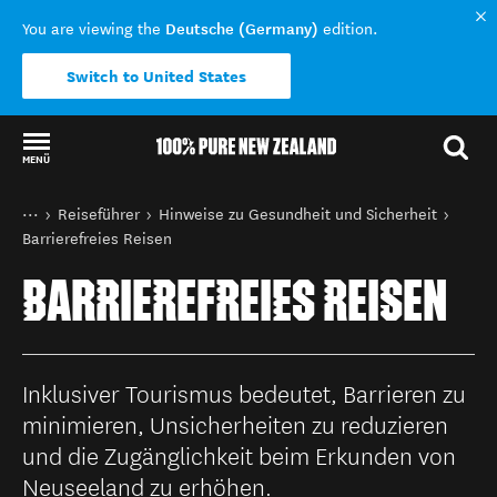
Deutsche (Germany)
You are viewing the
edition.
Switch to United States
MENÜ
Back to my results
Sie sind hier
Startseite
Reiseführer
Hinweise zu Gesundheit und Sicherheit
Barrierefreies Reisen
BARRIEREFREIES REISEN
Inklusiver Tourismus bedeutet, Barrieren zu
minimieren, Unsicherheiten zu reduzieren
und die Zugänglichkeit beim Erkunden von
Neuseeland zu erhöhen.