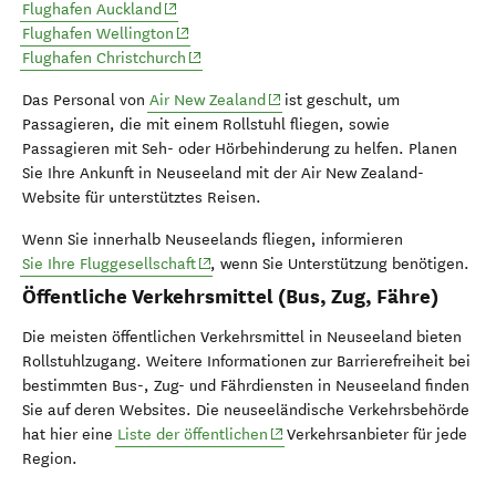
(opens in new window)
Flughafen Auckland
(opens in new window)
Flughafen Wellington
(opens in new window)
Flughafen Christchurch
(opens in new window)
Das Personal von
Air New Zealand
ist geschult, um
Passagieren, die mit einem Rollstuhl fliegen, sowie
Passagieren mit Seh- oder Hörbehinderung zu helfen. Planen
Sie Ihre Ankunft in Neuseeland mit der Air New Zealand-
Website für unterstütztes Reisen.
Wenn Sie innerhalb Neuseelands fliegen, informieren
(opens in new window)
Sie Ihre Fluggesellschaft
, wenn Sie Unterstützung benötigen.
Öffentliche Verkehrsmittel (Bus, Zug, Fähre)
Die meisten öffentlichen Verkehrsmittel in Neuseeland bieten
Rollstuhlzugang. Weitere Informationen zur Barrierefreiheit bei
bestimmten Bus-, Zug- und Fährdiensten in Neuseeland finden
Sie auf deren Websites. Die neuseeländische Verkehrsbehörde
(opens in new window)
hat hier eine
Liste der öffentlichen
Verkehrsanbieter für jede
Region.