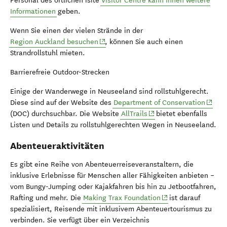
Personal des örtlichen isite
Visitor Centre kann Ihnen weitere
Informationen
geben.
Wenn Sie einen der vielen Strände in der
(opens in new window)
Region Auckland besuchen
, können Sie auch einen
Strandrollstuhl mieten.
Barrierefreie Outdoor-Strecken
Einige der Wanderwege in Neuseeland sind rollstuhlgerecht.
(opens
Diese sind auf der Website des
Department of Conservation
(opens in new window)
(DOC) durchsuchbar. Die Website
AllTrails
bietet ebenfalls
Listen und Details zu rollstuhlgerechten Wegen in Neuseeland.
Abenteueraktivitäten
Es gibt eine Reihe von Abenteuerreiseveranstaltern, die
inklusive Erlebnisse für Menschen aller Fähigkeiten anbieten –
vom Bungy-Jumping oder Kajakfahren bis hin zu Jetbootfahren,
(opens in new wind
Rafting und mehr. Die
Making Trax Foundation
ist darauf
spezialisiert, Reisende mit inklusivem Abenteuertourismus zu
verbinden. Sie verfügt über ein Verzeichnis