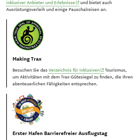
(opens in new window)
inklusiver Anbieter und Erlebnisse
und bietet auch
Ausrüstungsverleih und einige Pauschalreisen an.
Making Trax
(opens in new wind
Besuchen Sie das
Verzeichnis für inklusiven
Tourismus,
um Aktivitäten mit dem Trax-Gütesiegel zu finden, die Ihren
abenteuerlichen Fähigkeiten entsprechen.
Erster Hafen Barrierefreier Ausflugstag