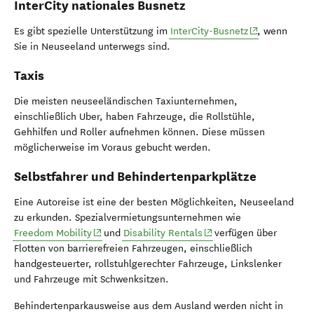
InterCity nationales Busnetz
(opens in new
Es gibt spezielle Unterstützung im
InterCity-Busnetz
, wenn
Sie in Neuseeland unterwegs sind.
Taxis
Die meisten neuseeländischen Taxiunternehmen,
einschließlich Uber, haben Fahrzeuge, die Rollstühle,
Gehhilfen und Roller aufnehmen können. Diese müssen
möglicherweise im Voraus gebucht werden.
Selbstfahrer und Behindertenparkplätze
Eine Autoreise ist eine der besten Möglichkeiten, Neuseeland
zu erkunden. Spezialvermietungsunternehmen wie
(opens in new window)
(opens in new window)
Freedom Mobility
und
Disability Rentals
verfügen über
Flotten von barrierefreien Fahrzeugen, einschließlich
handgesteuerter, rollstuhlgerechter Fahrzeuge, Linkslenker
und Fahrzeuge mit Schwenksitzen.
Behindertenparkausweise aus dem Ausland werden nicht in