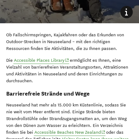
Ob Fallschirmspringen, Kajakfahren oder das Erkunden von
Outdoor-Strecken in Neuseeland – mit den richtigen
Ressourcen finden Sie Aktivitäten, die zu Ihnen passen.
(opens in new window)
Die
Accessible Places Library
ermöglicht es Ihnen, eine
Vielzahl von barrierefreien Veranstaltungsorten, Attraktionen
und Aktivitäten in Neuseeland und deren Einrichtungen zu
durchsuchen.
Barrierefreie Strände und Wege
Neuseeland hat mehr als 15.000 km Küstenlinie, sodass Sie
nie weit vom Meer entfernt sind. Einige Strände bieten
Strandrollstühle oder Strandzugangsmatten an, um den Weg
von den Dünen zum Wasser zu erleichtern. Ein Verzeichnis
(opens in new win
finden Sie bei
Accessible Beaches New Zealand
oder das