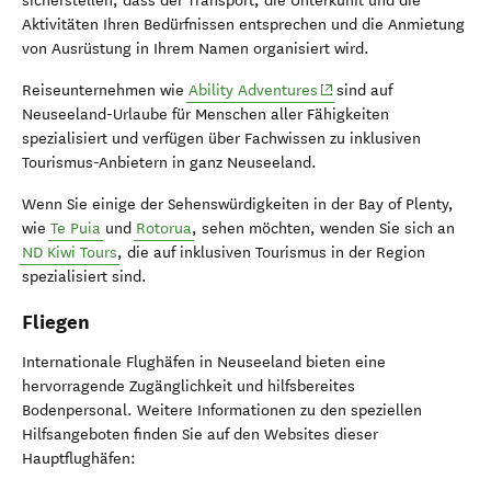
sicherstellen, dass der Transport, die Unterkunft und die
Aktivitäten Ihren Bedürfnissen entsprechen und die Anmietung
von Ausrüstung in Ihrem Namen organisiert wird.
(opens in new window)
Reiseunternehmen wie
Ability Adventures
sind auf
Neuseeland-Urlaube für Menschen aller Fähigkeiten
spezialisiert und verfügen über Fachwissen zu inklusiven
Tourismus-Anbietern in ganz Neuseeland.
Wenn Sie einige der Sehenswürdigkeiten in der Bay of Plenty,
wie
Te Puia
und
Rotorua
, sehen möchten, wenden Sie sich an
ND Kiwi Tours
, die auf inklusiven Tourismus in der Region
spezialisiert sind.
Fliegen
Internationale Flughäfen in Neuseeland bieten eine
hervorragende Zugänglichkeit und hilfsbereites
Bodenpersonal. Weitere Informationen zu den speziellen
Hilfsangeboten finden Sie auf den Websites dieser
Hauptflughäfen: