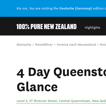
Deutsche (Germany)
Kia ora. You are visiting the
edition 
Highlights
Back to my results
Sie sind hier
Startseite
Reiseführer
Anreise nach Neuseeland
Rei
4 Day Queenst
Glance
Level 3, 57 Shotover Street
,
Central Queenstown
,
New Zea