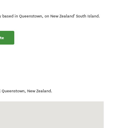
ary based in Queenstown, on New Zealand' South Island.
te
l Queenstown
,
New Zealand
.