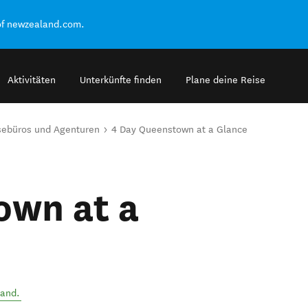
of newzealand.com.
Aktivitäten
Unterkünfte finden
Plane deine Reise
sebüros und Agenturen
4 Day Queenstown at a Glance
own at a
land
.