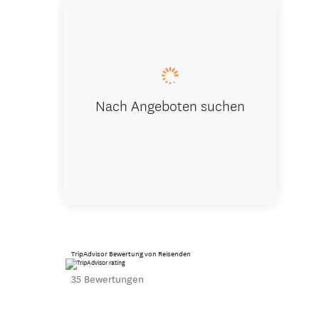
Front Deck
Nach Angeboten suchen
TripAdvisor Bewertung von Reisenden
35 Bewertungen