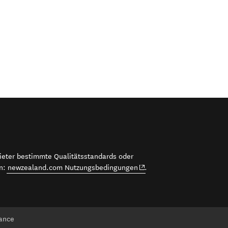
bieter bestimmte Qualitätsstandards oder
(opens in new window)
en:
newzealand.com Nutzungsbedingungen
.
ance