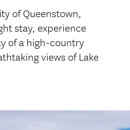
city of Queenstown,
ght stay, experience
ty of a high-country
athtaking views of Lake