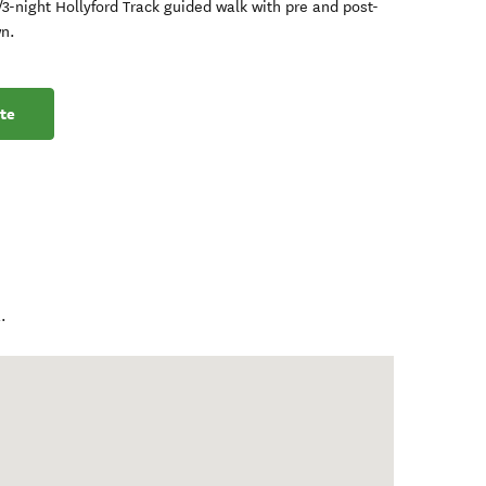
/3-night Hollyford Track guided walk with pre and post-
n.
te
a
.