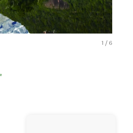
1
/
6
e
Upper Holl