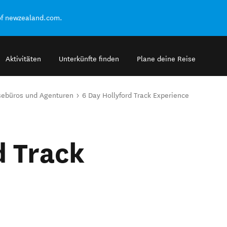
of newzealand.com.
Aktivitäten
Unterkünfte finden
Plane deine Reise
sebüros und Agenturen
6 Day Hollyford Track Experience
d Track