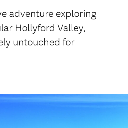
ve adventure exploring
ar Hollyford Valley,
ely untouched for