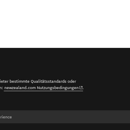
bieter bestimmte Qualitätsstandards oder
(opens in new window)
en:
newzealand.com Nutzungsbedingungen
.
erience