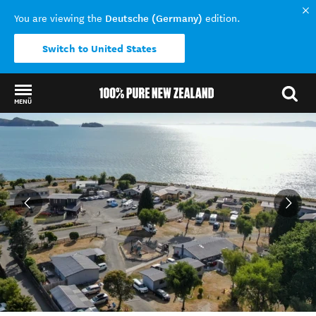
Deutsche (Germany)
You are viewing the
edition.
Switch to United States
MENÜ
Back to my results