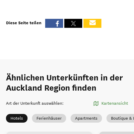
Diese Seite teilen
Ähnlichen Unterkünften in der
Auckland Region finden
Art der Unterkunft auswählen
:
Kartenansicht
Hotels
Ferienhäuser
Apartments
Boutique & 