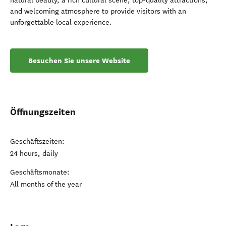
natural beauty, a rich cultural scene, top-quality attractions,
and welcoming atmosphere to provide visitors with an
unforgettable local experience.
Besuchen Sie unsere Website
Öffnungszeiten
Geschäftszeiten:
24 hours, daily
Geschäftsmonate:
All months of the year