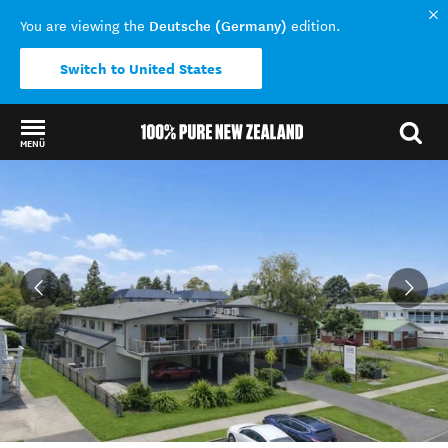
Deutsche (Germany)
You are viewing the
edition.
Switch to United States
MENÜ
Back to my results