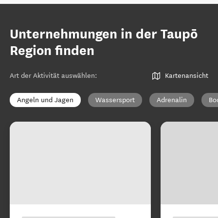
Unternehmungen in der Taupō
Region finden
Art der Aktivität auswählen
:
Kartenansicht
Angeln und Jagen
Wassersport
Adrenalin
Bo