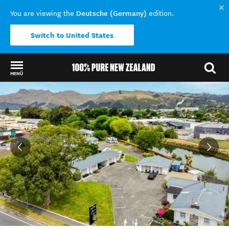
Deutsche (Germany)
You are viewing the
edition.
Switch to United States
MENÜ
Back to my results