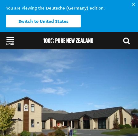
Deutsche (Germany)
You are viewing the
edition.
Switch to United States
MENÜ
Back to my results