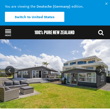
Deutsche (Germany)
You are viewing the
edition.
Switch to United States
MENÜ
Back to my results