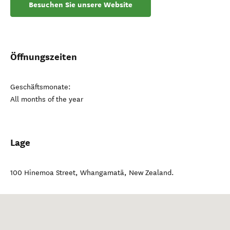
Besuchen Sie unsere Website
Öffnungszeiten
Geschäftsmonate:
All months of the year
Lage
100 Hinemoa Street
,
Whangamatā
,
New Zealand
.