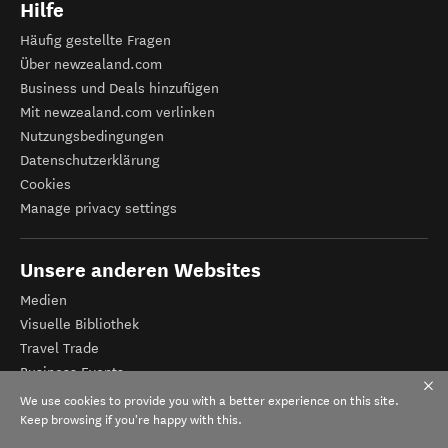
Hilfe
Häufig gestellte Fragen
Über newzealand.com
Business und Deals hinzufügen
Mit newzealand.com verlinken
Nutzungsbedingungen
Datenschutzerklärung
Cookies
Manage privacy settings
Unsere anderen Websites
Medien
Visuelle Bibliothek
Travel Trade
Business Events
Tourismus Neuseeland
We use cookies to provide you with a better experience on this site.
Veranstalter-Registrierung
Keep browsing if you're happy with this.