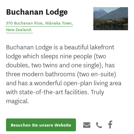
Buchanan Lodge
370 Buchanan Rise
,
Wānaka Town
,
New Zealand
.
Buchanan Lodge is a beautiful lakefront
lodge which sleeps nine people (two
doubles, two twins and one single), has
three modern bathrooms (two en-suite)
and has a wonderful open-plan living area
with state-of-the-art facilities. Truly
magical.
Besuchen Sie unsere Website