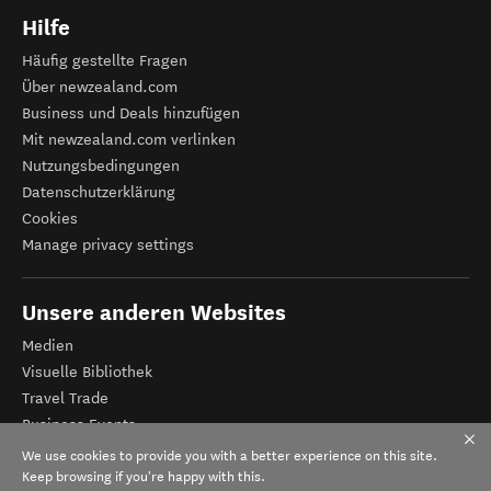
Hilfe
Häufig gestellte Fragen
Über newzealand.com
Business und Deals hinzufügen
Mit newzealand.com verlinken
Nutzungsbedingungen
Datenschutzerklärung
Cookies
Manage privacy settings
Unsere anderen Websites
Medien
Visuelle Bibliothek
Travel Trade
Business Events
Tourismus Neuseeland
We use cookies to provide you with a better experience on this site.
Veranstalter-Registrierung
Keep browsing if you're happy with this.