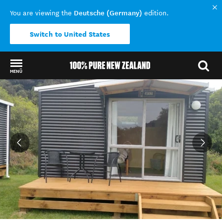
Deutsche (Germany)
You are viewing the
edition.
Switch to United States
MENÜ
Back to my results